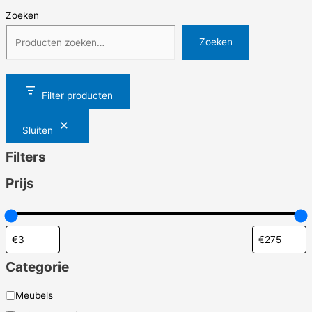
Zoeken
Zoeken
Filter producten
Sluiten
Filters
Prijs
Categorie
C
Meubels