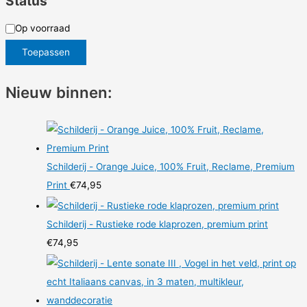
Status
S
Op voorraad
t
Toepassen
a
t
Nieuw binnen:
u
s
Schilderij - Orange Juice, 100% Fruit, Reclame, Premium
Print
€
74,95
Schilderij - Rustieke rode klaprozen, premium print
€
74,95