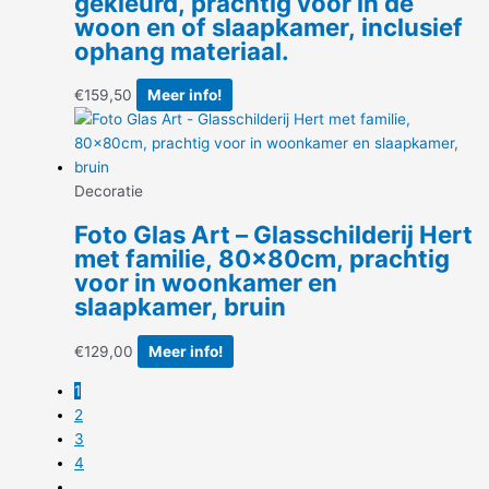
gekleurd, prachtig voor in de
woon en of slaapkamer, inclusief
ophang materiaal.
€
159,50
Meer info!
Decoratie
Foto Glas Art – Glasschilderij Hert
met familie, 80x80cm, prachtig
voor in woonkamer en
slaapkamer, bruin
€
129,00
Meer info!
1
2
3
4
…