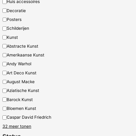
a
Huis accessoires
t
Decoratie
e
Posters
g
Schilderijen
o
Kunst
r
Abstracte Kunst
i
Amerikaanse Kunst
e
Andy Warhol
Art Deco Kunst
August Macke
Aziatische Kunst
Barock Kunst
Bloemen Kunst
Caspar David Friedrich
32 meer tonen