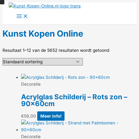
Ga
naar
de
inhoud
Kunst Kopen Online
Resultaat 1–12 van de 5652 resultaten wordt getoond
Decoratie
Acrylglas Schilderij – Rots zon –
90x60cm
€
59,00
Meer info!
Decoratie