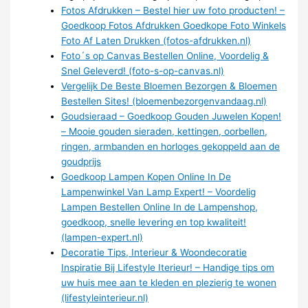
Fotos Afdrukken – Bestel hier uw foto producten! –
Goedkoop Fotos Afdrukken Goedkope Foto Winkels
Foto Af Laten Drukken (fotos-afdrukken.nl)
Foto´s op Canvas Bestellen Online, Voordelig &
Snel Geleverd! (foto-s-op-canvas.nl)
Vergelijk De Beste Bloemen Bezorgen & Bloemen
Bestellen Sites! (bloemenbezorgenvandaag.nl)
Goudsieraad – Goedkoop Gouden Juwelen Kopen!
– Mooie gouden sieraden, kettingen, oorbellen,
ringen, armbanden en horloges gekoppeld aan de
goudprijs
Goedkoop Lampen Kopen Online In De
Lampenwinkel Van Lamp Expert! – Voordelig
Lampen Bestellen Online In de Lampenshop,
goedkoop, snelle levering en top kwaliteit!
(lampen-expert.nl)
Decoratie Tips, Interieur & Woondecoratie
Inspiratie Bij Lifestyle Iterieur! – Handige tips om
uw huis mee aan te kleden en plezierig te wonen
(lifestyleinterieur.nl)