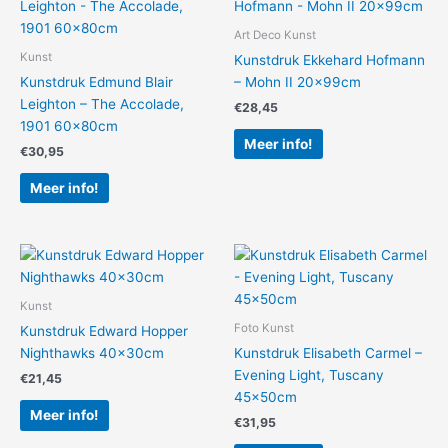
Art Deco Kunst
Kunst
Kunstdruk Ekkehard Hofmann
Kunstdruk Edmund Blair
– Mohn II 20x99cm
Leighton – The Accolade,
€
28,45
1901 60x80cm
Meer info!
€
30,95
Meer info!
Kunst
Foto Kunst
Kunstdruk Edward Hopper
Nighthawks 40x30cm
Kunstdruk Elisabeth Carmel –
Evening Light, Tuscany
€
21,45
45x50cm
Meer info!
€
31,95