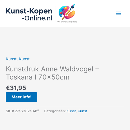
Ga
naar
de
inhoud
Kunst
,
Kunst
Kunstdruk Anne Waldvogel –
Toskana I 70x50cm
€
31,95
Meer info!
SKU:
27e6382e04ff
Categorieën:
Kunst
,
Kunst