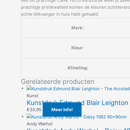
Met dit prachtige Caffe Turco kunstdruk weet jij zek
prachtige printkwaliteit komen de kleuren schitteren
echte blikvanger in huis hebt gehaald.
Merk:
Kleur:
Afmeting:
Gerelateerde producten
Kunst
Kunstdruk Edmund Blair Leighton
€
30,95
Meer info!
Andy Warhol