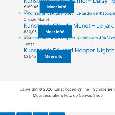
Kunstdruk Andy Warhol – Daisy 
€
180,45
Meer info!
Claude Monet
Kunstdruk Claude Monet – Le jard
€
30,95
Meer info!
Kunst
Kunstdruk Edward Hopper Nigh
€
21,45
Meer info!
Copyright © 2026 Kunst Kopen Online - Schilderijen
Muurdecoratie & Foto op Canvas Shop