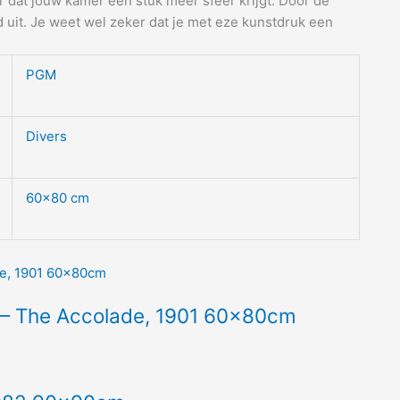
er dat jouw kamer een stuk meer sfeer krijgt. Door de
d uit. Je weet wel zeker dat je met eze kunstdruk een
PGM
Divers
60×80 cm
 – The Accolade, 1901 60x80cm