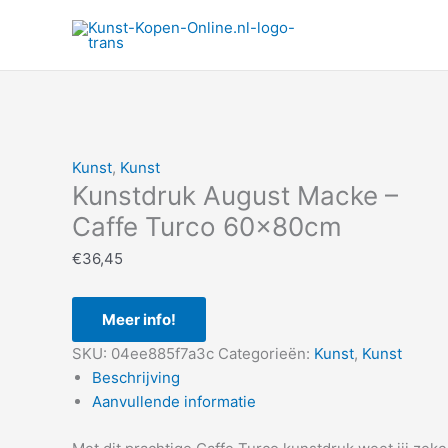
Ga
naar
de
inhoud
Kunst
,
Kunst
Kunstdruk August Macke –
Caffe Turco 60x80cm
€
36,45
Meer info!
SKU:
04ee885f7a3c
Categorieën:
Kunst
,
Kunst
Beschrijving
Aanvullende informatie