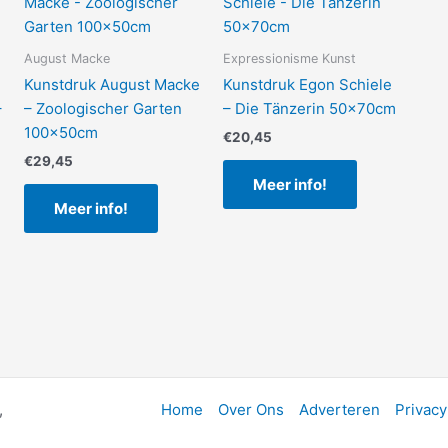
August Macke
Expressionisme Kunst
Kunstdruk August Macke
Kunstdruk Egon Schiele
–
– Zoologischer Garten
– Die Tänzerin 50x70cm
100x50cm
€
20,45
€
29,45
Meer info!
Meer info!
,
Home
Over Ons
Adverteren
Privacy