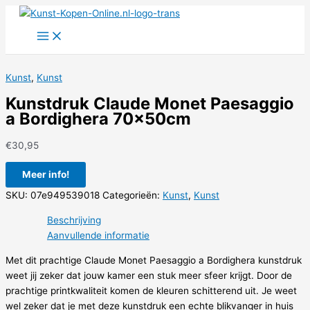
Ga
naar
de
inhoud
Kunst
,
Kunst
Kunstdruk Claude Monet Paesaggio
a Bordighera 70x50cm
€
30,95
Meer info!
SKU:
07e949539018
Categorieën:
Kunst
,
Kunst
Beschrijving
Aanvullende informatie
Met dit prachtige Claude Monet Paesaggio a Bordighera kunstdruk
weet jij zeker dat jouw kamer een stuk meer sfeer krijgt. Door de
prachtige printkwaliteit komen de kleuren schitterend uit. Je weet
wel zeker dat je met deze kunstdruk een echte blikvanger in huis