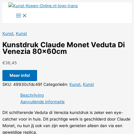
Ga
naar
de
inhoud
Kunst
,
Kunst
Kunstdruk Claude Monet Veduta Di
Venezia 80x60cm
€
36,45
Meer info!
SKU:
49930cfdc49f
Categorieën:
Kunst
,
Kunst
Beschrijving
Aanvullende informatie
Dit schitterende Veduta di Venezia kunstdruk is zeker een eye-
catcher voor in huis. Dit prachtige werk is geschilderd door Claude
Monet, nu kun jij ook van zijn werk genieten alleen dan via een
geweldige replica.