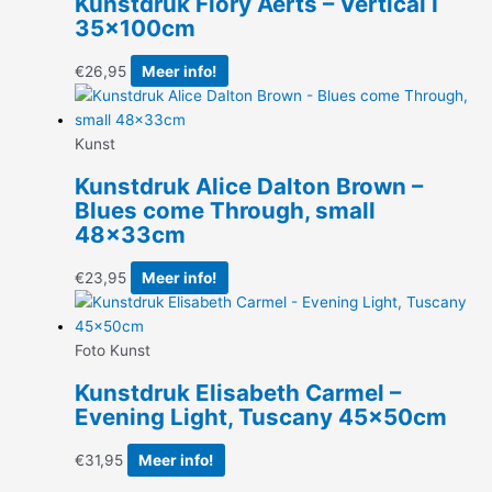
Kunstdruk Flory Aerts – Vertical I
35x100cm
€
26,95
Meer info!
Kunst
Kunstdruk Alice Dalton Brown –
Blues come Through, small
48x33cm
€
23,95
Meer info!
Foto Kunst
Kunstdruk Elisabeth Carmel –
Evening Light, Tuscany 45x50cm
€
31,95
Meer info!