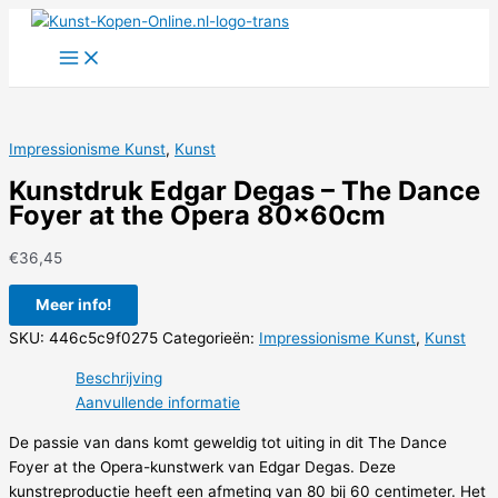
Ga
naar
de
inhoud
Impressionisme Kunst
,
Kunst
Kunstdruk Edgar Degas – The Dance
Foyer at the Opera 80x60cm
€
36,45
Meer info!
SKU:
446c5c9f0275
Categorieën:
Impressionisme Kunst
,
Kunst
Beschrijving
Aanvullende informatie
De passie van dans komt geweldig tot uiting in dit The Dance
Foyer at the Opera-kunstwerk van Edgar Degas. Deze
kunstreproductie heeft een afmeting van 80 bij 60 centimeter. Het