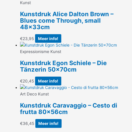
Kunst
Kunstdruk Alice Dalton Brown –
Blues come Through, small
48x33cm
€
23,95
Meer info!
Expressionisme Kunst
Kunstdruk Egon Schiele – Die
Tänzerin 50x70cm
€
20,45
Meer info!
Art Deco Kunst
Kunstdruk Caravaggio – Cesto di
frutta 80x56cm
€
36,45
Meer info!