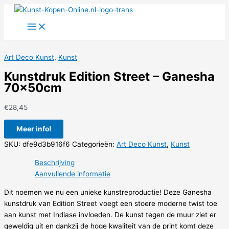
Ga
naar
de
inhoud
Art Deco Kunst
,
Kunst
Kunstdruk Edition Street – Ganesha
70x50cm
€
28,45
Meer info!
SKU:
dfe9d3b916f6
Categorieën:
Art Deco Kunst
,
Kunst
Beschrijving
Aanvullende informatie
Dit noemen we nu een unieke kunstreproductie! Deze Ganesha
kunstdruk van Edition Street voegt een stoere moderne twist toe
aan kunst met Indiase invloeden. De kunst tegen de muur ziet er
geweldig uit en dankzij de hoge kwaliteit van de print komt deze