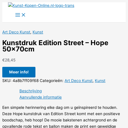
Ga
naar
de
inhoud
Art Deco Kunst
,
Kunst
Kunstdruk Edition Street – Hope
50x70cm
€
28,45
Meer info!
SKU:
4a8b7ff09f68
Categorieën:
Art Deco Kunst
,
Kunst
Beschrijving
Aanvullende informatie
Een simpele herinnering elke dag om u geïnspireerd te houden.
Deze Hope kunstdruk van Edition Street komt met een positieve
boodschap, heb hoop! De mooie bakstenen achtergrond en de
opvallende rode tekst en ballon maken de print een geweldige