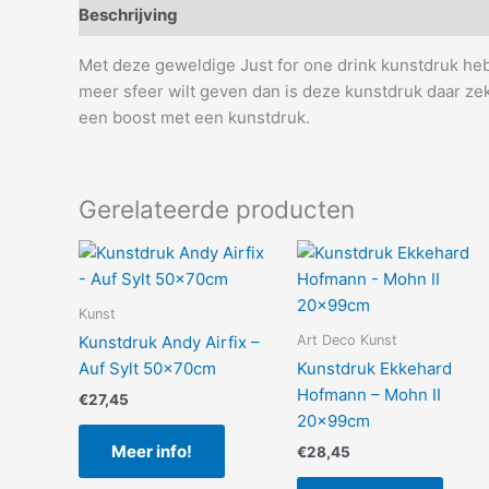
Beschrijving
Aanvullende informatie
Met deze geweldige Just for one drink kunstdruk heb j
meer sfeer wilt geven dan is deze kunstdruk daar ze
een boost met een kunstdruk.
Gerelateerde producten
Kunst
Art Deco Kunst
Kunstdruk Andy Airfix –
Auf Sylt 50x70cm
Kunstdruk Ekkehard
Hofmann – Mohn II
€
27,45
20x99cm
Meer info!
€
28,45