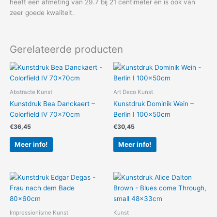
heeft een afmeting van 29.7 bij 21 centimeter en is ook van
zeer goede kwaliteit.
Gerelateerde producten
Abstracte Kunst
Art Deco Kunst
Kunstdruk Bea Danckaert –
Kunstdruk Dominik Wein –
Colorfield IV 70x70cm
Berlin I 100x50cm
€
36,45
€
30,45
Meer info!
Meer info!
Impressionisme Kunst
Kunst