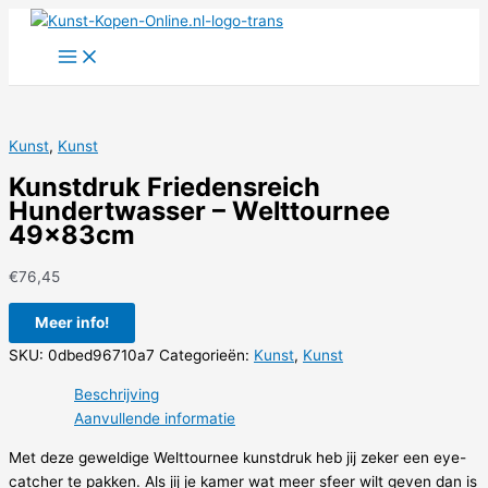
Ga
naar
de
inhoud
Kunst
,
Kunst
Kunstdruk Friedensreich
Hundertwasser – Welttournee
49x83cm
€
76,45
Meer info!
SKU:
0dbed96710a7
Categorieën:
Kunst
,
Kunst
Beschrijving
Aanvullende informatie
Met deze geweldige Welttournee kunstdruk heb jij zeker een eye-
catcher te pakken. Als jij je kamer wat meer sfeer wilt geven dan is