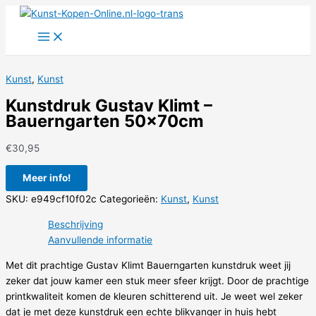
Ga
naar
de
inhoud
Kunst
,
Kunst
Kunstdruk Gustav Klimt –
Bauerngarten 50x70cm
€
30,95
Meer info!
SKU:
e949cf10f02c
Categorieën:
Kunst
,
Kunst
Beschrijving
Aanvullende informatie
Met dit prachtige Gustav Klimt Bauerngarten kunstdruk weet jij
zeker dat jouw kamer een stuk meer sfeer krijgt. Door de prachtige
printkwaliteit komen de kleuren schitterend uit. Je weet wel zeker
dat je met deze kunstdruk een echte blikvanger in huis hebt