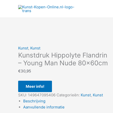
Ga
naar
de
inhoud
Kunst
,
Kunst
Kunstdruk Hippolyte Flandrin
– Young Man Nude 80x60cm
€
30,95
Meer info!
SKU:
149647095406
Categorieën:
Kunst
,
Kunst
Beschrijving
Aanvullende informatie