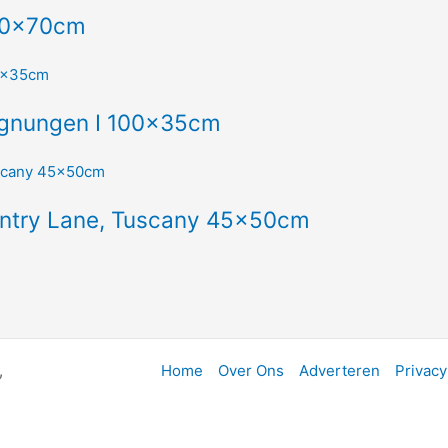
 50x70cm
gegnungen I 100x35cm
untry Lane, Tuscany 45x50cm
,
Home
Over Ons
Adverteren
Privacy