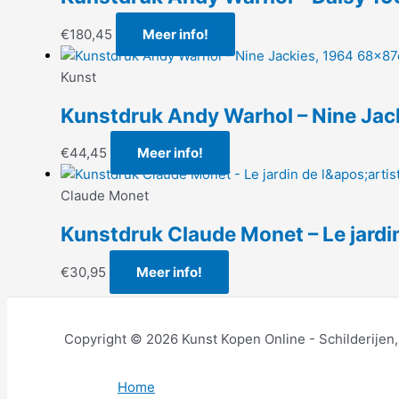
€
180,45
Meer info!
Kunst
Kunstdruk Andy Warhol – Nine Ja
€
44,45
Meer info!
Claude Monet
Kunstdruk Claude Monet – Le jardi
€
30,95
Meer info!
Copyright © 2026 Kunst Kopen Online - Schilderijen
Home