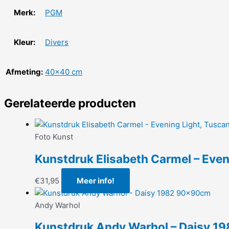
Merk:
PGM
Kleur:
Divers
Afmeting:
40×40 cm
Gerelateerde producten
Foto Kunst
Kunstdruk Elisabeth Carmel – Eve
€
31,95
Meer info!
Andy Warhol
Kunstdruk Andy Warhol – Daisy 