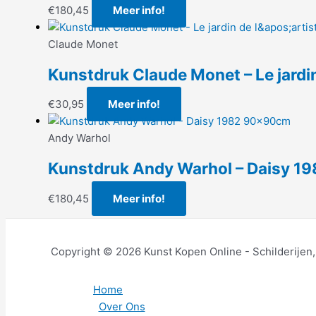
€
180,45
Meer info!
Claude Monet
Kunstdruk Claude Monet – Le jardi
€
30,95
Meer info!
Andy Warhol
Kunstdruk Andy Warhol – Daisy 
€
180,45
Meer info!
Copyright © 2026 Kunst Kopen Online - Schilderijen
Home
Over Ons