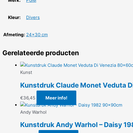
Merk:
PGM
Kleur:
Divers
Afmeting:
24×30 cm
Gerelateerde producten
Kunst
Kunstdruk Claude Monet Veduta 
€
36,45
Meer info!
Andy Warhol
Kunstdruk Andy Warhol – Daisy 