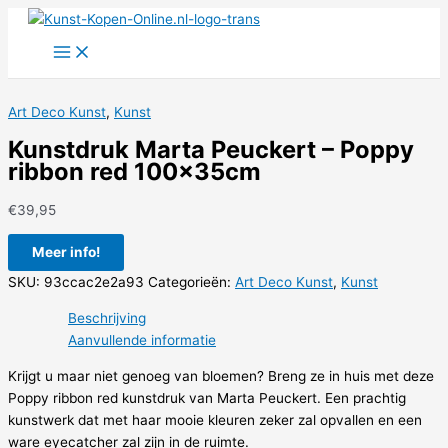
Ga
naar
de
inhoud
Art Deco Kunst
,
Kunst
Kunstdruk Marta Peuckert – Poppy
ribbon red 100x35cm
€
39,95
Meer info!
SKU:
93ccac2e2a93
Categorieën:
Art Deco Kunst
,
Kunst
Beschrijving
Aanvullende informatie
Krijgt u maar niet genoeg van bloemen? Breng ze in huis met deze
Poppy ribbon red kunstdruk van Marta Peuckert. Een prachtig
kunstwerk dat met haar mooie kleuren zeker zal opvallen en een
ware eyecatcher zal zijn in de ruimte.