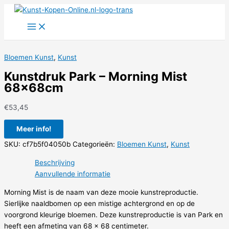
Ga
naar
de
inhoud
Bloemen Kunst
,
Kunst
Kunstdruk Park – Morning Mist
68x68cm
€
53,45
Meer info!
SKU:
cf7b5f04050b
Categorieën:
Bloemen Kunst
,
Kunst
Beschrijving
Aanvullende informatie
Morning Mist is de naam van deze mooie kunstreproductie.
Sierlijke naaldbomen op een mistige achtergrond en op de
voorgrond kleurige bloemen. Deze kunstreproductie is van Park en
heeft een afmeting van 68 x 68 centimeter.