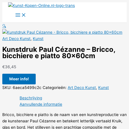
Ga
naar
de
inhoud
🔍
Art Deco Kunst
,
Kunst
Kunstdruk Paul Cézanne – Bricco,
bicchiere e piatto 80x60cm
€
36,45
Meer info!
SKU:
6aeca5499c2c
Categorieën:
Art Deco Kunst
,
Kunst
Beschrijving
Aanvullende informatie
Bricco, bicchiere e piatto is de naam van een kunstreproductie van
de kunstenaar Paul Cézanne en betekent letterlijk vertaald Kruik,
glas en bord. Het stilleven is een prachtige compositie met de