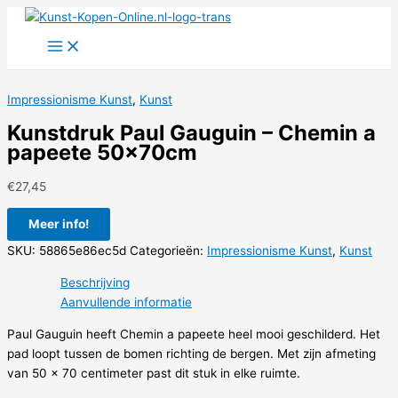
Ga
naar
de
inhoud
Impressionisme Kunst
,
Kunst
Kunstdruk Paul Gauguin – Chemin a
papeete 50x70cm
€
27,45
Meer info!
SKU:
58865e86ec5d
Categorieën:
Impressionisme Kunst
,
Kunst
Beschrijving
Aanvullende informatie
Paul Gauguin heeft Chemin a papeete heel mooi geschilderd. Het
pad loopt tussen de bomen richting de bergen. Met zijn afmeting
van 50 x 70 centimeter past dit stuk in elke ruimte.