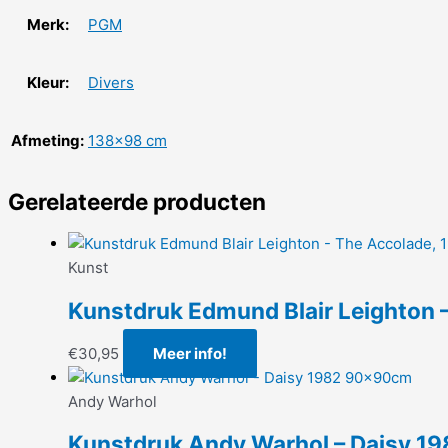
Merk:
PGM
Kleur:
Divers
Afmeting:
138×98 cm
Gerelateerde producten
Kunst
Kunstdruk Edmund Blair Leighton
€
30,95
Meer info!
Andy Warhol
Kunstdruk Andy Warhol – Daisy 