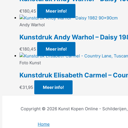
€
180,45
Meer info!
Andy Warhol
Kunstdruk Andy Warhol – Daisy 
€
180,45
Meer info!
Foto Kunst
Kunstdruk Elisabeth Carmel – Co
€
31,95
Meer info!
Copyright © 2026 Kunst Kopen Online - Schilderijen
Home