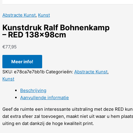
Abstracte Kunst
,
Kunst
Kunstdruk Ralf Bohnenkamp
– RED 138x98cm
€
77,95
Meer info!
SKU:
e78ca7e7bb1b
Categorieën:
Abstracte Kunst
,
Kunst
Beschrijving
Aanvullende informatie
Geef de ruimte een interessante uitstraling met deze RED ku
dat extra sfeer zal toevoegen, maakt niet uit waar u hem plaa
uiting en dat dankzij de hoge kwaliteit print.