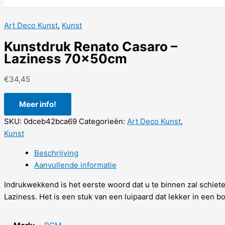
Art Deco Kunst
,
Kunst
Kunstdruk Renato Casaro –
Laziness 70x50cm
€
34,45
Meer info!
SKU:
0dceb42bca69
Categorieën:
Art Deco Kunst
,
Kunst
Beschrijving
Aanvullende informatie
Indrukwekkend is het eerste woord dat u te binnen zal schiete
Laziness. Het is een stuk van een luipaard dat lekker in een 