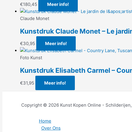
€
180,45
Meer info!
Claude Monet
Kunstdruk Claude Monet – Le jardi
€
30,95
Meer info!
Foto Kunst
Kunstdruk Elisabeth Carmel – Co
€
31,95
Meer info!
Copyright © 2026 Kunst Kopen Online - Schilderijen
Home
Over Ons