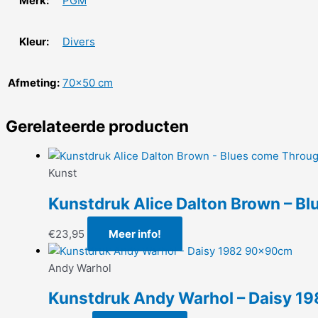
Merk:
PGM
Kleur:
Divers
Afmeting:
70×50 cm
Gerelateerde producten
Kunst
Kunstdruk Alice Dalton Brown – B
€
23,95
Meer info!
Andy Warhol
Kunstdruk Andy Warhol – Daisy 