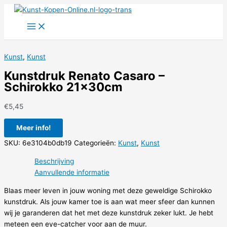
Ga
naar
de
inhoud
Kunst
,
Kunst
Kunstdruk Renato Casaro –
Schirokko 21x30cm
€
5,45
Meer info!
SKU:
6e3104b0db19
Categorieën:
Kunst
,
Kunst
Beschrijving
Aanvullende informatie
Blaas meer leven in jouw woning met deze geweldige Schirokko
kunstdruk. Als jouw kamer toe is aan wat meer sfeer dan kunnen
wij je garanderen dat het met deze kunstdruk zeker lukt. Je hebt
meteen een eye-catcher voor aan de muur.