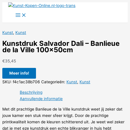
Ga
naar
de
inhoud
Kunst
,
Kunst
Kunstdruk Salvador Dali – Banlieue
de la Ville 100x50cm
€
35,45
Meer info!
SKU:
f4c1ac38b706
Categorieën:
Kunst
,
Kunst
Beschrijving
Aanvullende informatie
Met dit prachtige Banlieue de la Ville kunstdruk weet jij zeker dat
jouw kamer een stuk meer sfeer krijgt. Door de prachtige
printkwaliteit komen de kleuren schitterend uit. Je weet wel zeker
dat je met eze kunstdruk een echte blikvanger in huis hebt