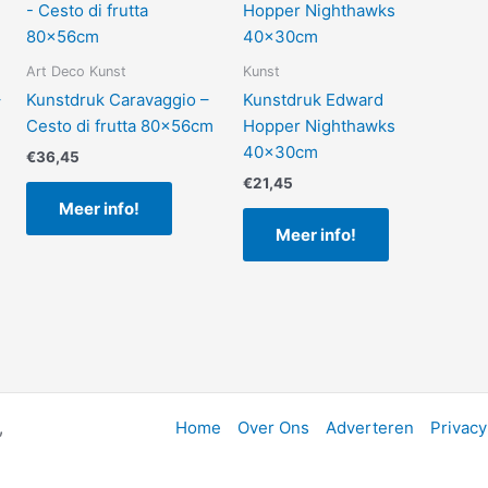
Art Deco Kunst
Kunst
–
Kunstdruk Caravaggio –
Kunstdruk Edward
Cesto di frutta 80x56cm
Hopper Nighthawks
40x30cm
€
36,45
€
21,45
Meer info!
Meer info!
,
Home
Over Ons
Adverteren
Privacy