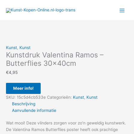
Ga
naar
de
inhoud
Kunst
,
Kunst
Kunstdruk Valentina Ramos –
Butterflies 30x40cm
€
4,95
Meer info!
SKU:
15c5d4cb533e
Categorieën:
Kunst
,
Kunst
Beschrijving
Aanvullende informatie
Wat mooi! Deze vlinders zorgen voor zo'n geweldig kunstwerk.
De Valentina Ramos Butterflies poster heeft ook prachtige