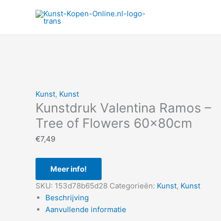
Ga
naar
de
inhoud
Kunst
,
Kunst
Kunstdruk Valentina Ramos –
Tree of Flowers 60x80cm
€
7,49
Meer info!
SKU:
153d78b65d28
Categorieën:
Kunst
,
Kunst
Beschrijving
Aanvullende informatie