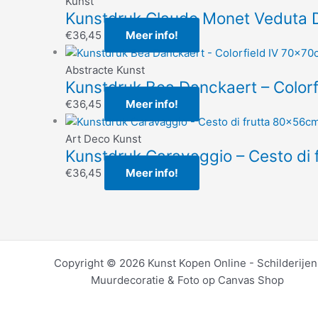
Kunst
Kunstdruk Claude Monet Veduta 
€
36,45
Meer info!
Abstracte Kunst
Kunstdruk Bea Danckaert – Color
€
36,45
Meer info!
Art Deco Kunst
Kunstdruk Caravaggio – Cesto di
€
36,45
Meer info!
Copyright © 2026 Kunst Kopen Online - Schilderijen
Muurdecoratie & Foto op Canvas Shop