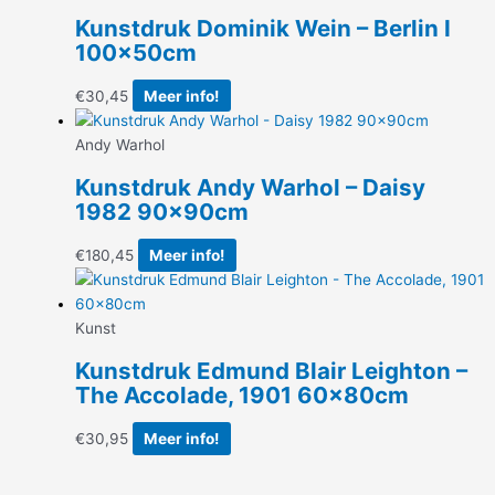
Kunstdruk Dominik Wein – Berlin I
100x50cm
€
30,45
Meer info!
Andy Warhol
Kunstdruk Andy Warhol – Daisy
1982 90x90cm
€
180,45
Meer info!
Kunst
Kunstdruk Edmund Blair Leighton –
The Accolade, 1901 60x80cm
€
30,95
Meer info!