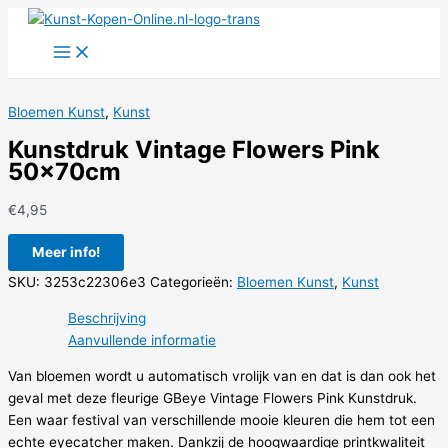
Ga
naar
de
inhoud
Bloemen Kunst
,
Kunst
Kunstdruk Vintage Flowers Pink
50x70cm
€
4,95
Meer info!
SKU:
3253c22306e3
Categorieën:
Bloemen Kunst
,
Kunst
Beschrijving
Aanvullende informatie
Van bloemen wordt u automatisch vrolijk van en dat is dan ook het
geval met deze fleurige GBeye Vintage Flowers Pink Kunstdruk.
Een waar festival van verschillende mooie kleuren die hem tot een
echte eyecatcher maken. Dankzij de hoogwaardige printkwaliteit