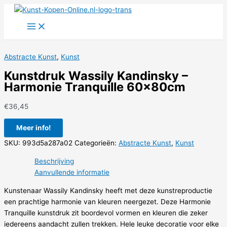
Ga
naar
de
inhoud
Abstracte Kunst
,
Kunst
Kunstdruk Wassily Kandinsky –
Harmonie Tranquille 60x80cm
€
36,45
Meer info!
SKU:
993d5a287a02
Categorieën:
Abstracte Kunst
,
Kunst
Beschrijving
Aanvullende informatie
Kunstenaar Wassily Kandinsky heeft met deze kunstreproductie
een prachtige harmonie van kleuren neergezet. Deze Harmonie
Tranquille kunstdruk zit boordevol vormen en kleuren die zeker
iedereens aandacht zullen trekken. Hele leuke decoratie voor elke