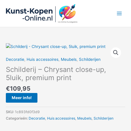
Ga
naar
de
inhoud
Decoratie
,
Huis accessoires
,
Meubels
,
Schilderijen
Schilderij – Chrysant close-up,
5luik, premium print
€
109,95
Meer info!
SKU:
1c893fd0f3d9
Categorieën:
Decoratie
,
Huis accessoires
,
Meubels
,
Schilderijen