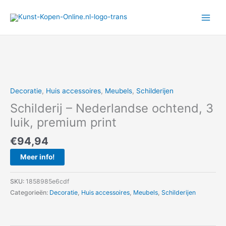
Ga
naar
de
inhoud
Decoratie
,
Huis accessoires
,
Meubels
,
Schilderijen
Schilderij – Nederlandse ochtend, 3
luik, premium print
€
94,94
Meer info!
SKU:
1858985e6cdf
Categorieën:
Decoratie
,
Huis accessoires
,
Meubels
,
Schilderijen