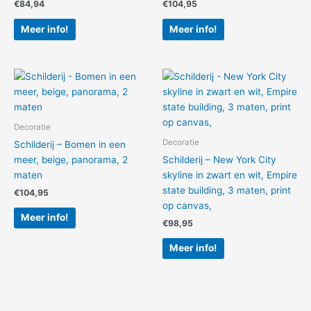
€
84,94
€
104,95
Meer info!
Meer info!
Decoratie
Decoratie
Schilderij – Bomen in een
meer, beige, panorama, 2
Schilderij – New York City
maten
skyline in zwart en wit, Empire
state building, 3 maten, print
€
104,95
op canvas,
Meer info!
€
98,95
Meer info!