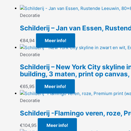
Decoratie
Schilderij – Jan van Essen, Rust
€
84,94
Meer info!
Decoratie
Schilderij – New York City skyline i
building, 3 maten, print op canvas,
€
65,95
Meer info!
Decoratie
Schilderij -Flamingo veren, roze, 
€
104,95
Meer info!