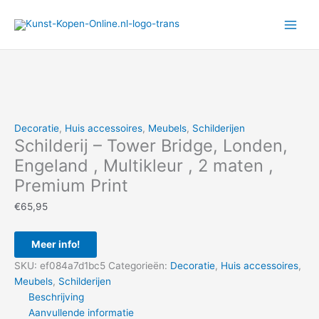
Ga
naar
de
inhoud
Decoratie
,
Huis accessoires
,
Meubels
,
Schilderijen
Schilderij – Tower Bridge, Londen,
Engeland , Multikleur , 2 maten ,
Premium Print
€
65,95
Meer info!
SKU:
ef084a7d1bc5
Categorieën:
Decoratie
,
Huis accessoires
,
Meubels
,
Schilderijen
Beschrijving
Aanvullende informatie