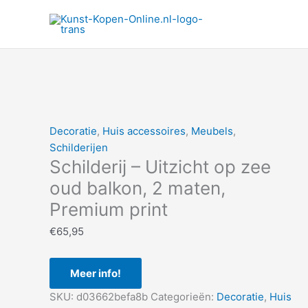
Ga
naar
de
inhoud
Decoratie
,
Huis accessoires
,
Meubels
,
Schilderijen
Schilderij – Uitzicht op zee
oud balkon, 2 maten,
Premium print
€
65,95
Meer info!
SKU:
d03662befa8b
Categorieën:
Decoratie
,
Huis