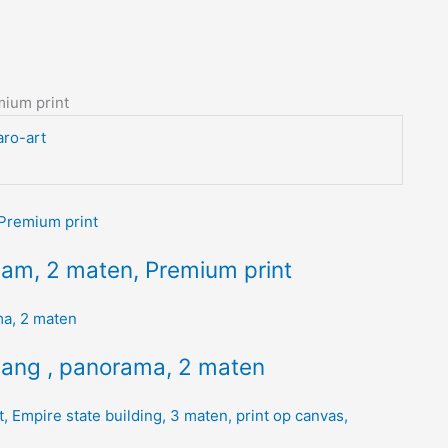
mium print
aro-art
raam, 2 maten, Premium print
gang , panorama, 2 maten