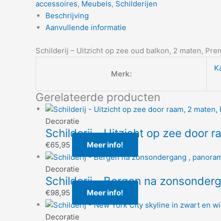
accessoires
,
Meubels
,
Schilderijen
Beschrijving
Aanvullende informatie
Schilderij – Uitzicht op zee oud balkon, 2 maten, Pre
K
Merk:
Gerelateerde producten
Decoratie
Schilderij – Uitzicht op zee door 
€
65,95
Meer info!
Decoratie
Schilderij – Bergen na zonsonder
€
98,95
Meer info!
Decoratie