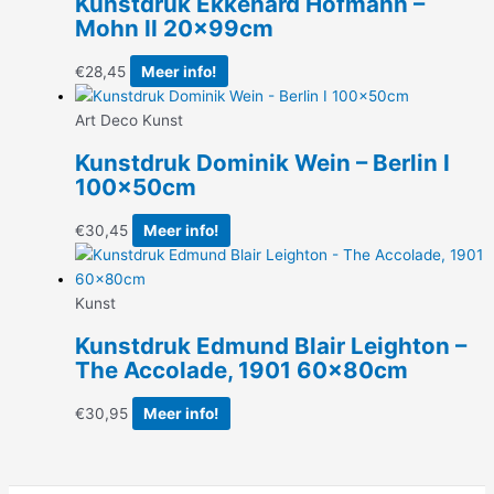
Kunstdruk Ekkehard Hofmann –
Mohn II 20x99cm
€
28,45
Meer info!
Art Deco Kunst
Kunstdruk Dominik Wein – Berlin I
100x50cm
€
30,45
Meer info!
Kunst
Kunstdruk Edmund Blair Leighton –
The Accolade, 1901 60x80cm
€
30,95
Meer info!