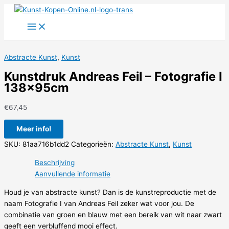
Ga
naar
de
inhoud
Abstracte Kunst
,
Kunst
Kunstdruk Andreas Feil – Fotografie I
138x95cm
€
67,45
Meer info!
SKU:
81aa716b1dd2
Categorieën:
Abstracte Kunst
,
Kunst
Beschrijving
Aanvullende informatie
Houd je van abstracte kunst? Dan is de kunstreproductie met de
naam Fotografie I van Andreas Feil zeker wat voor jou. De
combinatie van groen en blauw met een bereik van wit naar zwart
geeft een verbluffend mooi effect.