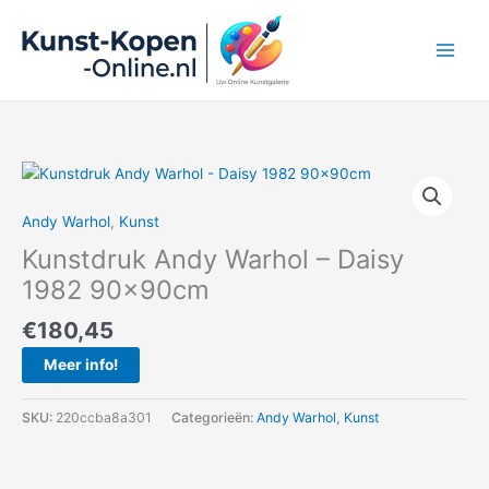
Ga
naar
de
inhoud
Andy Warhol
,
Kunst
Kunstdruk Andy Warhol – Daisy
1982 90x90cm
€
180,45
Meer info!
SKU:
220ccba8a301
Categorieën:
Andy Warhol
,
Kunst