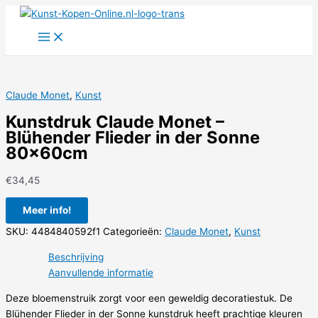
Ga
naar
de
inhoud
Claude Monet
,
Kunst
Kunstdruk Claude Monet –
Blühender Flieder in der Sonne
80x60cm
€
34,45
Meer info!
SKU:
4484840592f1
Categorieën:
Claude Monet
,
Kunst
Beschrijving
Aanvullende informatie
Deze bloemenstruik zorgt voor een geweldig decoratiestuk. De
Blühender Flieder in der Sonne kunstdruk heeft prachtige kleuren