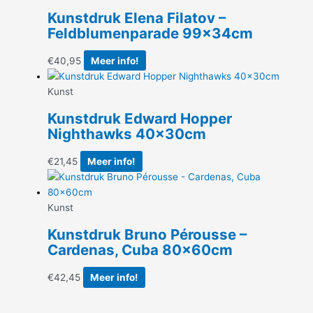
Kunstdruk Elena Filatov –
Feldblumenparade 99x34cm
€
40,95
Meer info!
Kunst
Kunstdruk Edward Hopper
Nighthawks 40x30cm
€
21,45
Meer info!
Kunst
Kunstdruk Bruno Pérousse –
Cardenas, Cuba 80x60cm
€
42,45
Meer info!