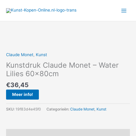
Ga
naar
de
inhoud
Claude Monet
,
Kunst
Kunstdruk Claude Monet – Water
Lilies 60x80cm
€
36,45
Meer info!
SKU:
19f83d4e45f0
Categorieën:
Claude Monet
,
Kunst
Beschrijving