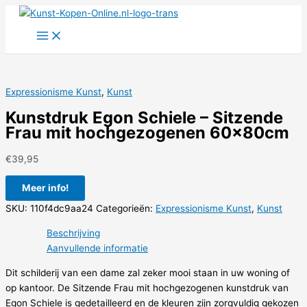
Ga
naar
de
inhoud
Expressionisme Kunst
,
Kunst
Kunstdruk Egon Schiele – Sitzende
Frau mit hochgezogenen 60x80cm
€
39,95
Meer info!
SKU:
110f4dc9aa24
Categorieën:
Expressionisme Kunst
,
Kunst
Beschrijving
Aanvullende informatie
Dit schilderij van een dame zal zeker mooi staan in uw woning of
op kantoor. De Sitzende Frau mit hochgezogenen kunstdruk van
Egon Schiele is gedetailleerd en de kleuren zijn zorgvuldig gekozen