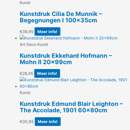
Kunst
Kunstdruk Cilia De Munnik –
Begegnungen I 100x35cm
€
38,95
Meer info!
Art Deco Kunst
Kunstdruk Ekkehard Hofmann –
Mohn II 20x99cm
€
28,45
Meer info!
Kunst
Kunstdruk Edmund Blair Leighton –
The Accolade, 1901 60x80cm
€
30,95
Meer info!