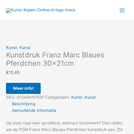
Ga
naar
de
inhoud
Kunst
,
Kunst
Kunstdruk Franz Marc Blaues
Pferdchen 30x21cm
€
13,45
Meer info!
SKU:
913e5b10159f
Categorieën:
Kunst
,
Kunst
Beschrijving
Aanvullende informatie
Op zoek naar een opvallend, abstract kunstwerk? Dan raden
we de PGM Franz Marc Blaues Pferdchen kunstdruk aan. Dit