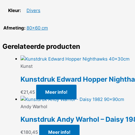
Kleur:
Divers
Afmeting:
80×60 cm
Gerelateerde producten
Kunst
Kunstdruk Edward Hopper Night
€
21,45
Meer info!
Andy Warhol
Kunstdruk Andy Warhol – Daisy 
€
180,45
Meer info!