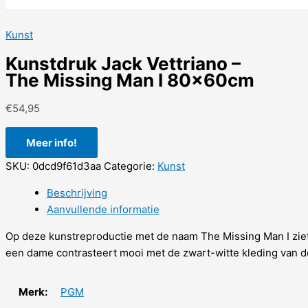
Kunst
Kunstdruk Jack Vettriano –
The Missing Man I 80x60cm
€
54,95
Meer info!
SKU:
0dcd9f61d3aa
Categorie:
Kunst
Beschrijving
Aanvullende informatie
Op deze kunstreproductie met de naam The Missing Man I ziet
een dame contrasteert mooi met de zwart-witte kleding van de
Merk:
PGM