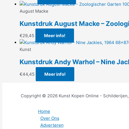
August Macke
Kunstdruk August Macke – Zoolo
€
29,45
Meer info!
Kunst
Kunstdruk Andy Warhol – Nine Ja
€
44,45
Meer info!
Copyright © 2026 Kunst Kopen Online - Schilderijen
Home
Over Ons
Adverteren