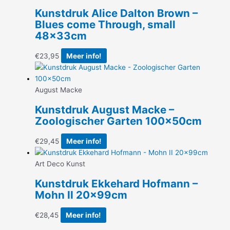
Kunstdruk Alice Dalton Brown –
Blues come Through, small
48x33cm
€
23,95
Meer info!
August Macke
Kunstdruk August Macke –
Zoologischer Garten 100x50cm
€
29,45
Meer info!
Art Deco Kunst
Kunstdruk Ekkehard Hofmann –
Mohn II 20x99cm
€
28,45
Meer info!