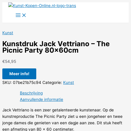
Ga
naar
de
inhoud
Kunst
Kunstdruk Jack Vettriano – The
Picnic Party 80x60cm
€
54,95
Meer info!
SKU:
07be21b75c94
Categorie:
Kunst
Beschrijving
Aanvullende informatie
Jack Vettriano is een zeer getalenteerde kunstenaar. Op de
kunstreproductie The Picnic Party ziet u een jongeheer en twee
jonge dames die genieten van een dagje aan zee. Dit stuk heeft
een afmeting van 80 x 60 centimeter.