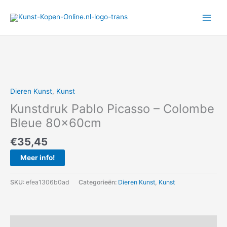
Ga
naar
de
inhoud
Dieren Kunst
,
Kunst
Kunstdruk Pablo Picasso – Colombe
Bleue 80x60cm
€
35,45
Meer info!
SKU:
efea1306b0ad
Categorieën:
Dieren Kunst
,
Kunst
Beschrijving