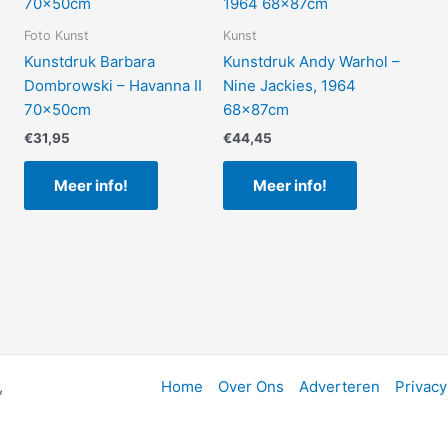
Foto Kunst
Kunst
Kunstdruk Barbara
Kunstdruk Andy Warhol –
Dombrowski – Havanna II
Nine Jackies, 1964
70x50cm
68x87cm
€
31,95
€
44,45
Meer info!
Meer info!
,
Home
Over Ons
Adverteren
Privacy