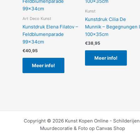
Kunst
Art Deco Kunst
Kunstdruk Cilia De
Kunstdruk Elena Filatov –
Munnik – Begegnungen I
Feldblumenparade
100x35cm
99x34cm
€
38,95
€
40,95
Meer info!
Meer info!
Copyright © 2026 Kunst Kopen Online - Schilderijen
Muurdecoratie & Foto op Canvas Shop