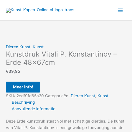
Ga
naar
de
inhoud
Dieren Kunst
,
Kunst
Kunstdruk Vitali P. Konstantinov –
Erde 48x67cm
€
39,95
Meer info!
SKU:
2edf9fd65a20
Categorieën:
Dieren Kunst
,
Kunst
Beschrijving
Aanvullende informatie
Deze Erde kunstdruk staat vol met schattige diertjes. De kunst
van Vitali P. Konstantinov is een geweldige toevoeging aan de