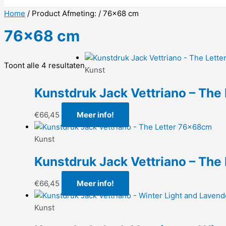
Home
/ Product Afmeting: / 76x68 cm
76x68 cm
Toont alle 4 resultaten
Kunst
Kunstdruk Jack Vettriano – The
€
66,45
Meer info!
Kunst
Kunstdruk Jack Vettriano – The
€
66,45
Meer info!
Kunst