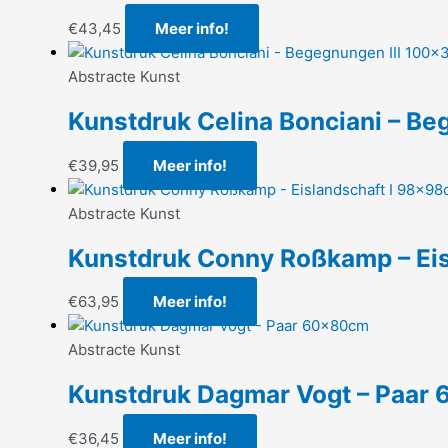
€
43,45
Meer info!
Abstracte Kunst
Kunstdruk Celina Bonciani – B
€
39,95
Meer info!
Abstracte Kunst
Kunstdruk Conny Roßkamp – Ei
€
63,95
Meer info!
Abstracte Kunst
Kunstdruk Dagmar Vogt – Paar
€
36,45
Meer info!