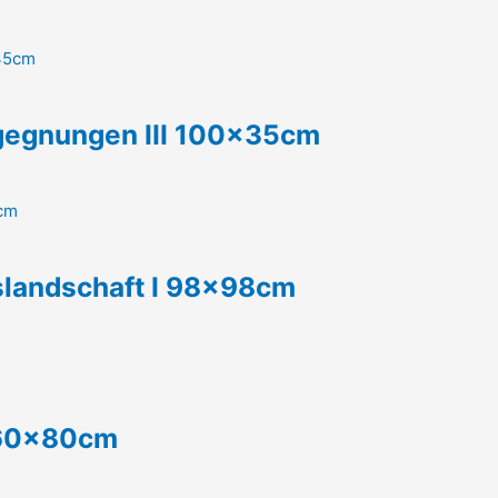
egegnungen III 100x35cm
slandschaft I 98x98cm
 60x80cm