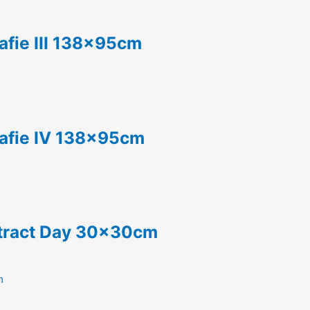
afie III 138x95cm
rafie IV 138x95cm
stract Day 30x30cm