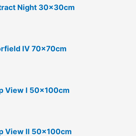
tract Night 30x30cm
orfield IV 70x70cm
ep View I 50x100cm
ep View II 50x100cm