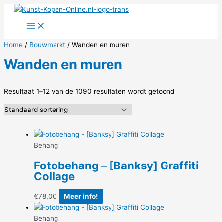
Ga
naar
de
inhoud
Home
/
Bouwmarkt
/ Wanden en muren
Wanden en muren
Resultaat 1–12 van de 1090 resultaten wordt getoond
Behang
Fotobehang – [Banksy] Graffiti
Collage
€
78,00
Meer info!
Behang