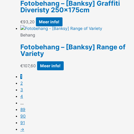
Fotobehang – [Banksy] Graffiti
Diveristy 250x175cm
€
93,20
Meer info!
Behang
Fotobehang – [Banksy] Range of
Variety
€
107,60
Meer info!
1
2
3
4
…
89
90
91
→